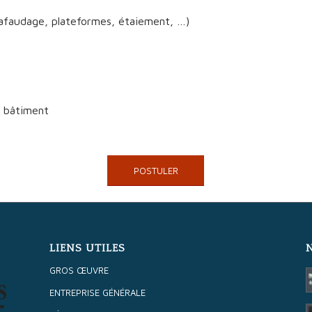
chafaudage, plateformes, étaiement, …)
 bâtiment
POSTULER
LIENS UTILES
GROS ŒUVRE
ENTREPRISE GÉNÉRALE